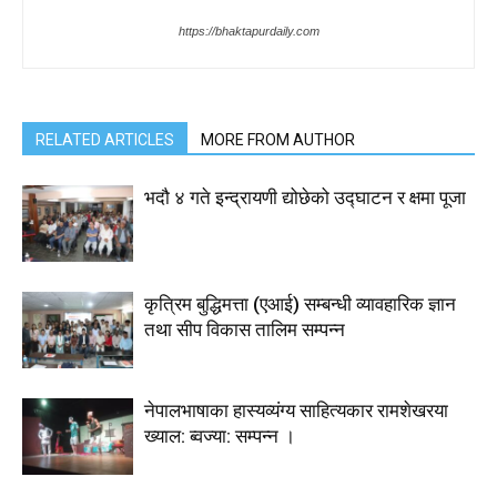
https://bhaktapurdaily.com
RELATED ARTICLES
MORE FROM AUTHOR
भदौ ४ गते इन्द्रायणी द्योछेको उद्घाटन र क्षमा पूजा
कृत्रिम बुद्धिमत्ता (एआई) सम्बन्धी व्यावहारिक ज्ञान
तथा सीप विकास तालिम सम्पन्न
नेपालभाषाका हास्यव्यंग्य साहित्यकार रामशेखरया
ख्याल: ब्वज्या: सम्पन्न ।