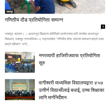
भक्तपुर
गणितीय दौड प्रतियोगिता सम्पन्न
0
भक्तपुर, श्रावण ८ । आधारभूत विद्यालय समितिको आयोजनामा श्री जनसेवा आधारभूत
विद्यालय, भक्तपुर नगरपालिका–४, मङ्गलाछेमा "गणितीय सोच, समस्या समाधान हाम्रो लक्ष्य,
हाम्रो पहिचान" भन्ने...
नगरव्यापी हाजिरीजवाफ प्रतियोगिता
सुरु
वागीश्वरी माध्यमिक विद्यालयद्वारा ४५७
उत्तीर्ण विद्यार्थीलाई बधाई, उच्च शिक्षाका
लागि मार्गनिर्देशन