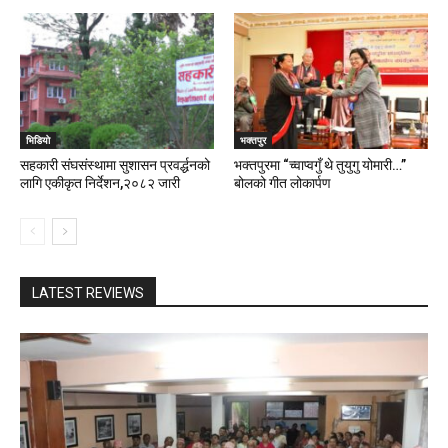
भिडियाे
भक्तपुर
सहकारी संघसंस्थामा सुशासन प्रवर्द्धनको
भक्तपुरमा “च्वाप्वगुँ थे तुयुगु योमारी…”
लागि एकीकृत निर्देशन,२०८२ जारी
बोलको गीत लोकार्पण
LATEST REVIEWS