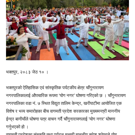
भक्तपुर, २०८३ जेठ १० ।
भक्तपुरको ऐतिहासिक एवं सांस्कृतिक पर्यटकीय क्षेत्र चाँगुनारायण
नगरपालिकालाई औपचारिक रूपमा ‘योग नगर’ घोषणा गरिएको छ । चाँगुनारायण
नगरपालिका वडा नं. ७ स्थित विद्युत तालिम केन्द्र, खरीपाटीमा आयोजित एक
विशेष र भव्य समारोहका बीच वागमती प्रदेश सरकारका मुख्यमन्त्री माननीय
ईन्द्र बानीयाँले घोषणा पत्र वाचन गर्दै चाँगुनारायणलाई ‘योग नगर’ घोषणा
गर्नुभएको हो ।
वागमती प्रदेशका संस्कृति तथा पर्यटन मन्त्री माननीय सुरेश श्रेष्ठले योग