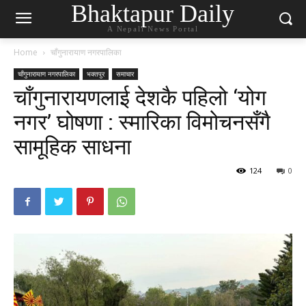
Bhaktapur Daily
A Nepali News Portal
Home
चाँगुनारायाण नगरपालिका
चाँगुनारायाण नगरपालिका
भक्तपुर
समाचार
चाँगुनारायणलाई देशकै पहिलो ‘योग
नगर’ घोषणा : स्मारिका विमोचनसँगै
सामूहिक साधना
124
0